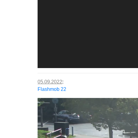
05.09.2022
:
Flashmob 22
Video-
Player