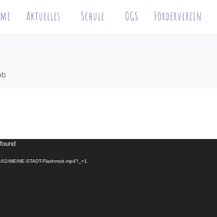
ome
Aktuelles
Schule
OGS
Förderverein
ob
 found
2023/02/MEINE-STADT-Flashmob.mp4?_=1