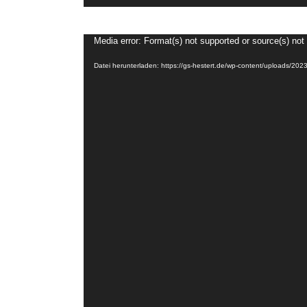
Video-
Media error: Format(s) not supported or source(s) not
Player
Datei herunterladen: https://gs-hestert.de/wp-content/uploads/20