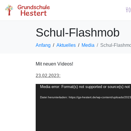
H
Schul-Flashmob
Anfang
Aktuelles
Media
Schul-Flashm
Mit neuen Videos!
23.02.2023:
Video-
Media error: Format(s) not supported or source(s) not
Player
Datei herunterladen: https://gs-hestert.de/wp-content/uploads/