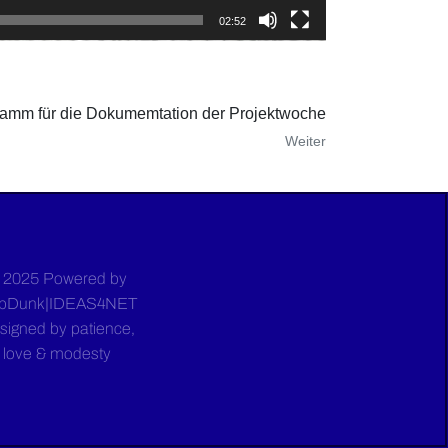
02:52
amm für die Dokumemtation der Projektwoche
Weiter
 2025 Powered by
bDunk|IDEAS4NET
signed by patience,
love & modesty