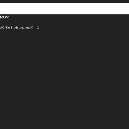
 found
23/02/Ein-Stadt-tanzt.mp4?_=2