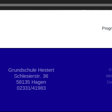
Progr
Grundschule Hestert
©
Schlesierstr. 36
We
58135 Hagen
De
02331/41983