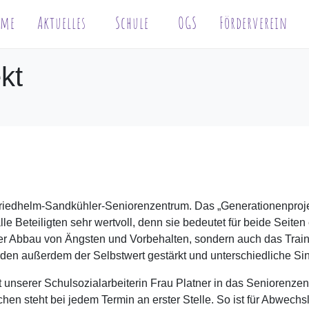
ome
Aktuelles
Schule
OGS
Förderverein
kt
riedhelm-Sandkühler-Seniorenzentrum. Das „Generationenprojekt“
e Beteiligten sehr wertvoll, denn sie bedeutet für beide Seiten 
r Abbau von Ängsten und Vorbehalten, sondern auch das Train
en außerdem der Selbstwert gestärkt und unterschiedliche Sinn
unserer Schulsozialarbeiterin Frau Platner in das Seniorenzent
n steht bei jedem Termin an erster Stelle. So ist für Abwechsl