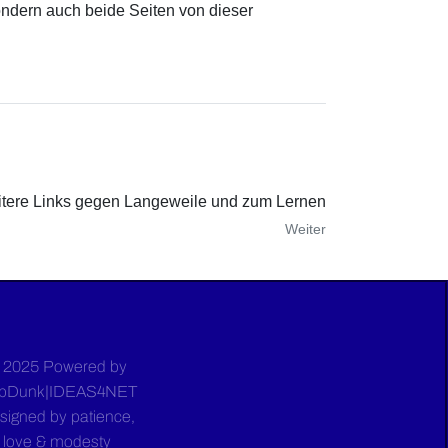
sondern auch beide Seiten von dieser
tere Links gegen Langeweile und zum Lernen
Weiter
 2025 Powered by
bDunk|IDEAS4NET
signed by patience,
love & modesty