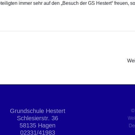
Beteiligten immer sehr auf den „Besuch der GS Hestert“ freuen, 
Wei
Grundschule Hestert
©
Schlesierstr. 36
We
58135 Hagen
De
02331/41983