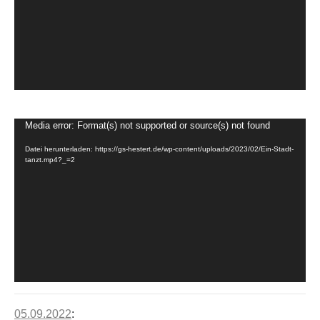
Video-
Media error: Format(s) not supported or source(s) not found
Player
Datei herunterladen: https://gs-hestert.de/wp-content/uploads/2023/02/Ein-Stadt-
tanzt.mp4?_=2
05.09.2022
: