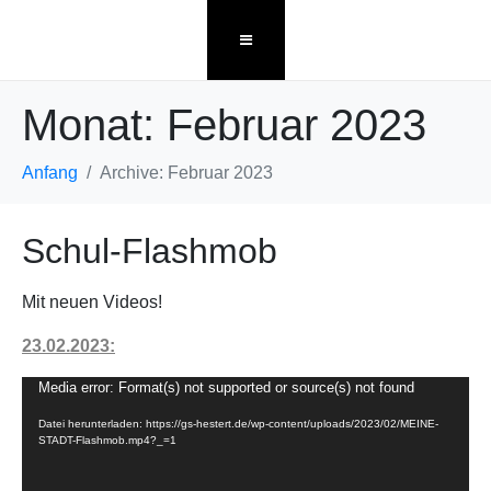
Monat:
Februar 2023
Anfang
Archive: Februar 2023
Schul-Flashmob
Mit neuen Videos!
23.02.2023:
Video-
Media error: Format(s) not supported or source(s) not found
Player
Datei herunterladen: https://gs-hestert.de/wp-content/uploads/2023/02/MEINE-
STADT-Flashmob.mp4?_=1