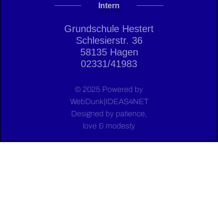
Intern
Grundschule Hestert
Schlesierstr. 36
58135 Hagen
02331/41983
© 2025 Powered by
WebDunk|IDEAS4NET
Designed by patience,
love & modesty