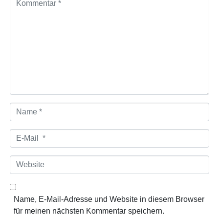
o
m
m
e
n
t
a
r
*
N
a
m
E
e
-
*
M
W
a
e
i
b
l
s
Name, E-Mail-Adresse und Website in diesem Browser
*
i
für meinen nächsten Kommentar speichern.