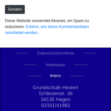
t
e
Senden
Diese Website verwendet Akismet, um Spam zu
reduzieren.
Erfahre, wie deine Kommentardaten
verarbeitet werden.
Datenschutzrichtlinie
Impressum
Intern
Grundschule Hestert
Schlesierstr. 36
58135 Hagen
02331/41983