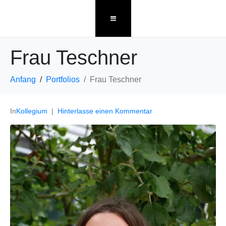
Frau Teschner
Anfang
Portfolios
Frau Teschner
In
Kollegium
Hinterlasse einen Kommentar