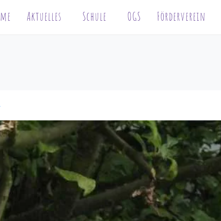
ome
Aktuelles
Schule
OGS
Förderverein
r