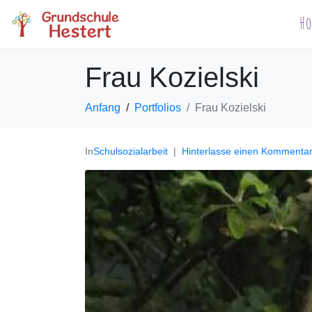
H
Frau Kozielski
Anfang
Portfolios
Frau Kozielski
In
Schulsozialarbeit
Hinterlasse einen Kommenta