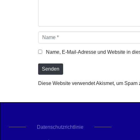
n
t
a
r
*
N
a
m
Name, E-Mail-Adresse und Website in die
e
*
Senden
Diese Website verwendet Akismet, um Spam 
Datenschutzrichtlinie