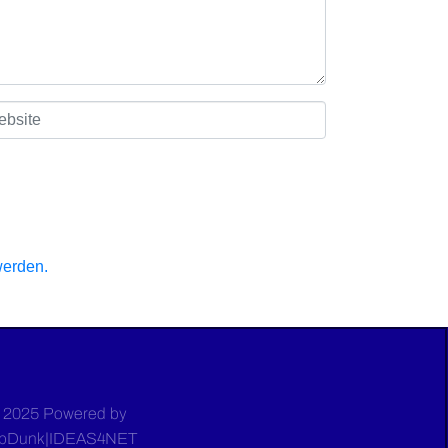
werden.
 2025 Powered by
bDunk|IDEAS4NET