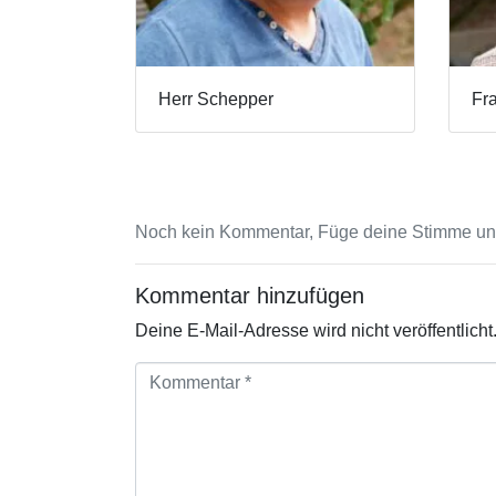
Herr Schepper
Fr
Noch kein Kommentar, Füge deine Stimme unt
Kommentar hinzufügen
Deine E-Mail-Adresse wird nicht veröffentlicht
K
o
m
m
e