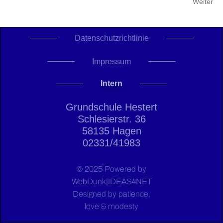
Weiter
Datenschutzrichtlinie
Impressum
Intern
Grundschule Hestert
Schlesierstr. 36
58135 Hagen
02331/41983
© 2025 Powered by
WebDunk|IDEAS4NET
Designed by patience,
love & modesty