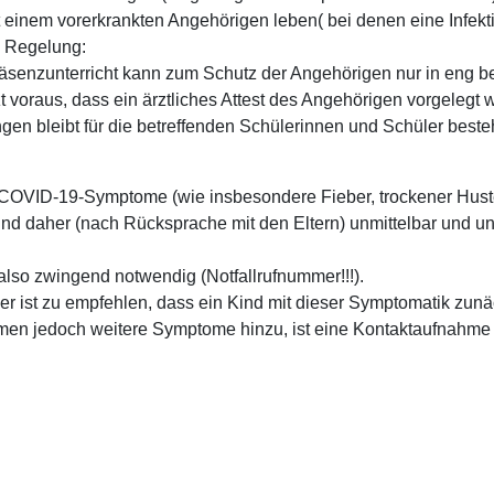
it einem vorerkrankten Angehörigen leben( bei denen eine Infek
de Regelung:
äsenzunterricht kann zum Schutz der Angehörigen nur in eng 
voraus, dass ein ärztliches Attest des Angehörigen vorgelegt w
gen bleibt für die betreffenden Schülerinnen und Schüler beste
g COVID-19-Symptome (wie insbesondere Fieber, trockener Hus
ind daher (nach Rücksprache mit den Eltern) unmittelbar und u
t also zwingend notwendig (Notfallrufnummer!!!).
 ist zu empfehlen, dass ein Kind mit dieser Symptomatik zunä
mmen jedoch weitere Symptome hinzu, ist eine Kontaktaufnahme 