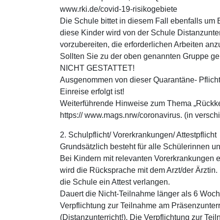
www.rki.de/covid-19-risikogebiete
Die Schule bittet in diesem Fall ebenfalls um
diese Kinder wird von der Schule Distanzunterr
vorzubereiten, die erforderlichen Arbeiten an
Sollten Sie zu der oben genannten Gruppe geh
NICHT GESTATTET!
Ausgenommen von dieser Quarantäne- Pflicht w
Einreise erfolgt ist!
Weiterführende Hinweise zum Thema „Rückkehr
https:// www.mags.nrw/coronavirus. (in versc
2. Schulpflicht/ Vorerkrankungen/ Attestpflicht
Grundsätzlich besteht für alle Schülerinnen un
Bei Kindern mit relevanten Vorerkrankungen e
wird die Rücksprache mit dem Arzt/der Ärztin. 
die Schule ein Attest verlangen.
Dauert die Nicht-Teilnahme länger als 6 Wochen
Verpflichtung zur Teilnahme am Präsenzunterric
(Distanzunterricht!). Die Verpflichtung zur T