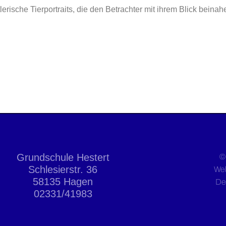
sche Tierportraits, die den Betrachter mit ihrem Blick beina
Grundschule Hestert
©
Schlesierstr. 36
We
58135 Hagen
De
02331/41983