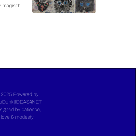
he magisch
 2025 Powered by
bDunk|IDEAS4NET
signed by patience,
love & modesty