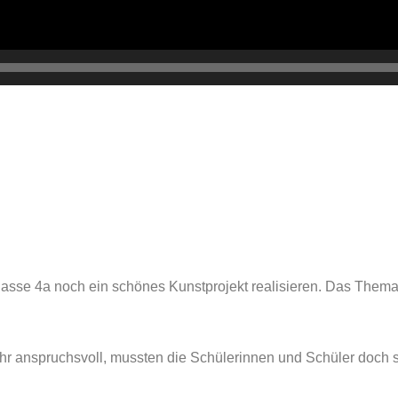
lasse 4a noch ein schönes Kunstprojekt realisieren. Das Thema
ehr anspruchsvoll, mussten die Schülerinnen und Schüler doch 