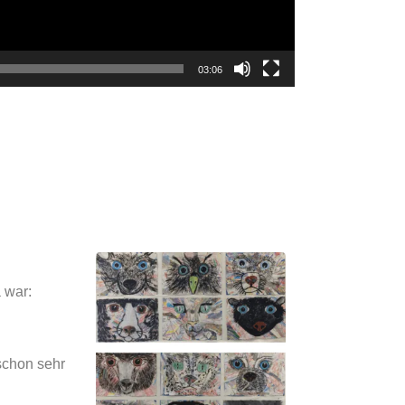
03:06
 war:
schon sehr