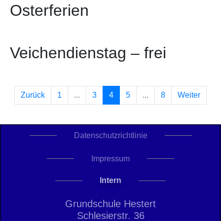
Osterferien
Veichendienstag – frei
Zurück
1
...
3
4
5
...
8
Weiter
Datenschutzrichtlinie
Impressum
Intern
Grundschule Hestert
Schlesierstr. 36