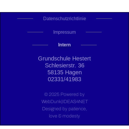
Datenschutzrichtlinie
Impressum
Intern
Grundschule Hestert
Schlesierstr. 36
58135 Hagen
02331/41983
© 2025 Powered by
WebDunk|IDEAS4NET
Designed by patience,
love & modesty