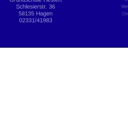
Schlesierstr. 36
We
58135 Hagen
De
02331/41983