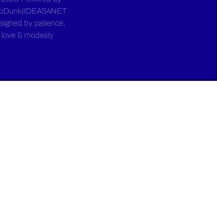
bDunk|IDEAS4NET
signed by patience,
love & modesty