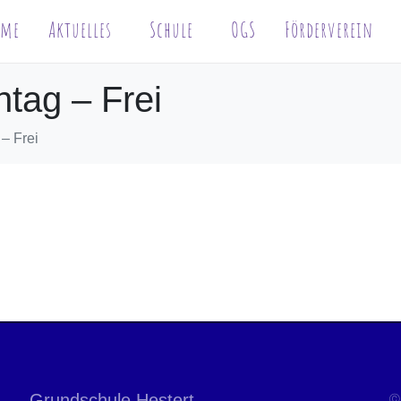
ome
Aktuelles
Schule
OGS
Förderverein
tag – Frei
– Frei
Grundschule Hestert
©