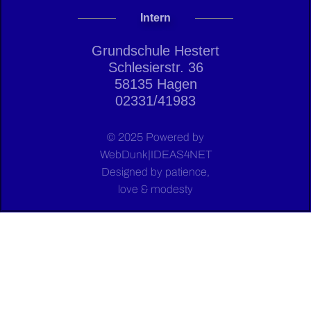
Intern
Grundschule Hestert
Schlesierstr. 36
58135 Hagen
02331/41983
© 2025 Powered by
WebDunk|IDEAS4NET
Designed by patience,
love & modesty